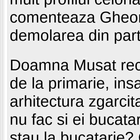
comenteaza Gheorg
demolarea din par
Doamna Musat recu
de la primarie, ins
arhitectura zgarcit
nu fac si ei bucata
stau la bucatarie?