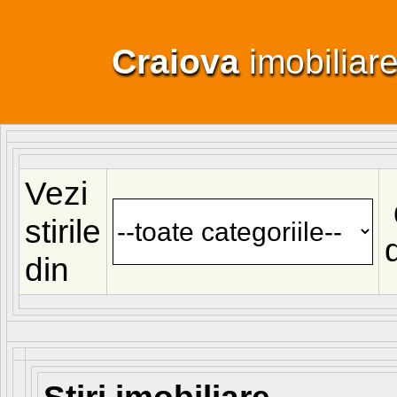
Craiova
imobiliar
Vezi
stirile
din