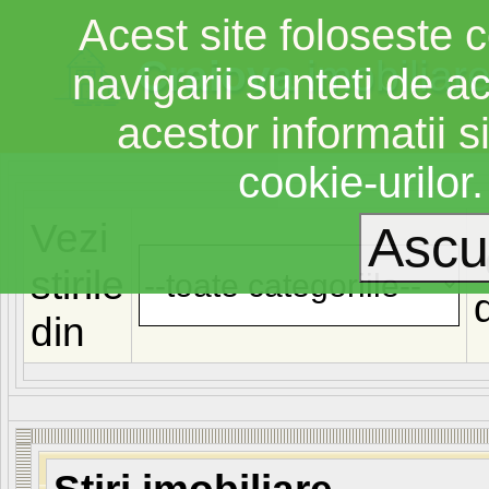
Acest site foloseste c
Craiova
imobiliar
navigarii sunteti de a
acestor informatii si
cookie-urilor
Vezi
stirile
din