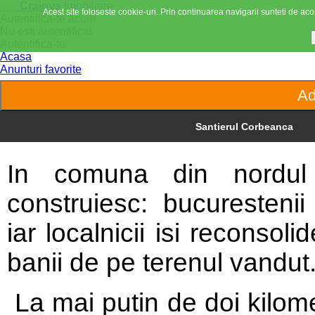
Craiova
imobiliare
Acest site foloseste cookie-uri. Prin continuarea navigarii sunteti de acor
Autentifica-te acum
Nu esti autentificat
Autentifica-te
Acasa
Anunturi favorite
Santierul Corbeanca
In comuna din nordul C
construiesc: bucurestenii 
iar localnicii isi reconsol
banii de pe terenul vandut
La mai putin de doi kilome