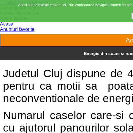
Craiova
imobiliare
Acest site foloseste cookie-uri. Prin continuarea navigarii sunteti de acor
Autentifica-te acum
Nu esti autentificat
Autentifica-te
Acasa
Anunturi favorite
Energie din soare si ru
Judetul Cluj dispune de 
pentru ca motii sa poata
neconventionale de energi
Numarul caselor care-si 
cu ajutorul panourilor sola