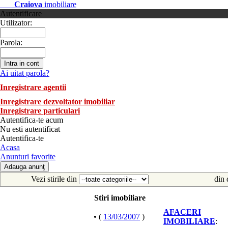
Craiova
imobiliare
Autentificare
Utilizator:
Parola:
Ai uitat parola?
Inregistrare agentii
Inregistrare dezvoltator imobiliar
Inregistrare particulari
Autentifica-te acum
Nu esti autentificat
Autentifica-te
Acasa
Anunturi favorite
Vezi stirile din
din 
Stiri imobiliare
AFACERI
• (
13/03/2007
)
IMOBILIARE
: