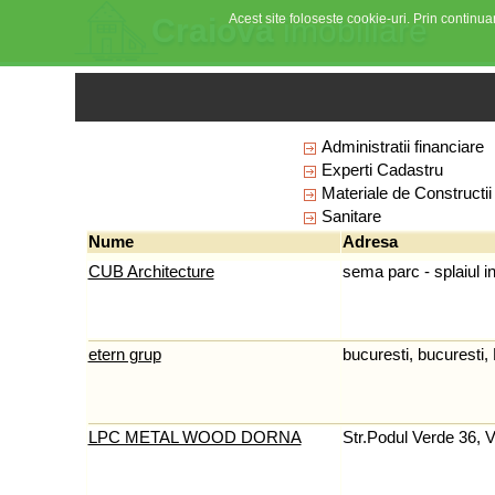
Acest site foloseste cookie-uri. Prin continuar
Craiova
imobiliare
Administratii financiare
Experti Cadastru
Materiale de Constructii
Sanitare
Nume
Adresa
CUB Architecture
sema parc - splaiul i
etern grup
bucuresti, bucuresti,
LPC METAL WOOD DORNA
Str.Podul Verde 36, 