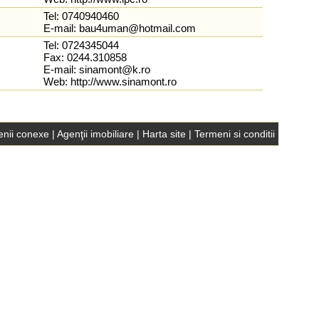
Tel: 0740940460
E-mail:
bau4uman@hotmail.com
Tel: 0724345044
Fax: 0244.310858
E-mail:
sinamont@k.ro
Web:
http://www.sinamont.ro
nii conexe
|
Agenţii imobiliare
|
Harta site
|
Termeni si conditii