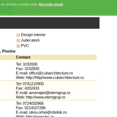
 de utilizare a cookie-urilor.
Mai multe detalii
Anunturi favorite
Contact
Autentificare
Design interior
Judecatorii
PVC
, Piscine
Contact
Tel: 3192830
Fax: 3192830
E-mail:
office@cubarchitecture.ro
Web:
http://http//www.cubarchitecture.ro
Tel: 0741210900
Fax: 4202433
E-mail:
amenajari@eterngrup.ro
Web:
http://www.eterngrup.ro
Tel: 0724033966
Fax: 0214107286
E-mail:
oliviu.orhei@rdslink.ro
Web:
http://www.lpc.ro