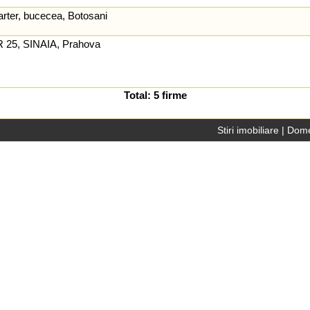
arter, bucecea, Botosani
25, SINAIA, Prahova
Total: 5 firme
Stiri imobiliare
|
Dome