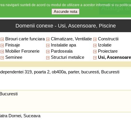
ea navigarii sunteti de acord cu modul de utilizare a acestor informatii si cu politica
Stiri imobiliare
Domenii conexe - Usi, Ascensoare, Piscine
Birouri carte funciara
Climatizare, Ventilatie
Constructii
Finisaje
Instalatie apa
Izolatie
Mobilier Feronerie
Pardoseala
Proiectare
Seminee
Structuri metalice
Usi, Ascensoare
ndependentei 319, poarta 2, ob400a, parter, bucuresti, Bucuresti
 Bucuresti
Vatra Dornei, Suceava