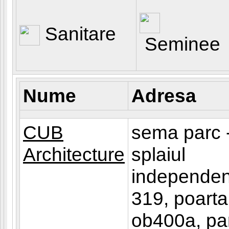
Sanitare
Seminee
Nume
Adresa
CUB
sema parc 
Architecture
splaiul
independen
319, poarta
ob400a, par