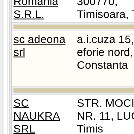
Romania
300770,
S.R.L.
Timisoara, 
sc adeona
a.i.cuza 15,
srl
eforie nord,
Constanta
SC
STR. MOC
NAUKRA
NR. 11, L
SRL
Timis