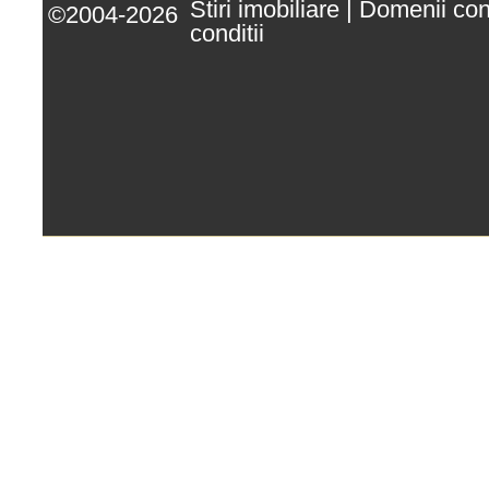
Stiri imobiliare
|
Domenii co
©2004-2026
conditii