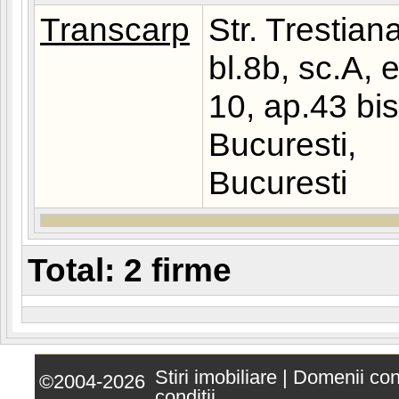
Transcarp
Str. Trestian
bl.8b, sc.A, e
10, ap.43 bis
Bucuresti,
Bucuresti
Total: 2 firme
Stiri imobiliare
|
Domenii co
©2004-2026
conditii