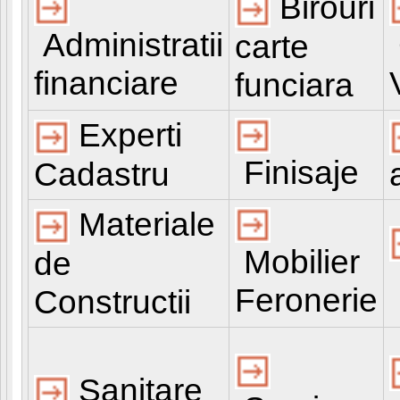
Birouri
Administratii
carte
Ju
financiare
funciara
Experti
Finisaje
Cadastru
Materiale
Mobilier
de
Feronerie
Constructii
Sanitare