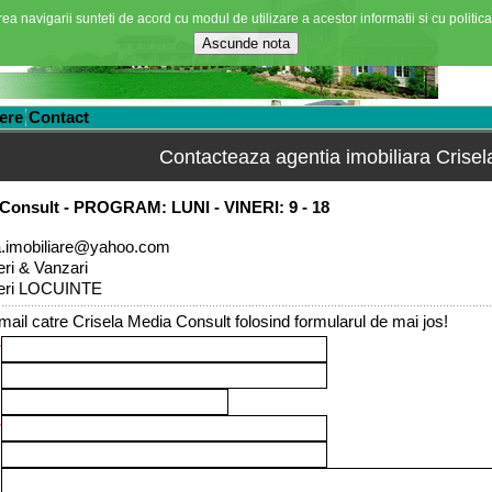
ea navigarii sunteti de acord cu modul de utilizare a acestor informatii si cu politica
ere
Contact
Contacteaza agentia imobiliara Crise
 Consult - PROGRAM: LUNI - VINERI: 9 - 18
a.imobiliare@yahoo.com
eri & Vanzari
ieri LOCUINTE
-mail catre Crisela Media Consult folosind formularul de mai jos!
*
:
:
*
: