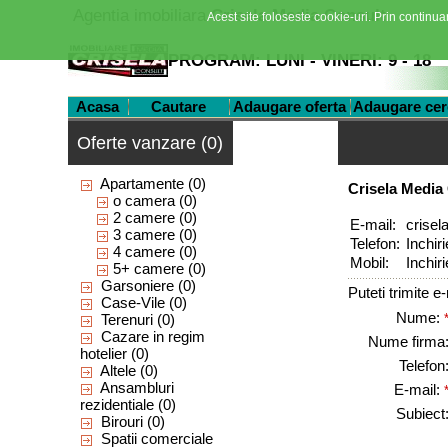
Agentia imobiliara
Crisela Media Consult
Acest site foloseste cookie-uri. Prin continuar
PROGRAM: LUNI - VINERI: 9 - 18
Acasa
Cautare
Adaugare oferta
Adaugare cer
Oferte vanzare (0)
Apartamente
(0)
Crisela Media
o camera
(0)
2 camere
(0)
E-mail:
crisel
3 camere
(0)
Telefon:
Inchiri
4 camere
(0)
Mobil:
Inchir
5+ camere
(0)
Garsoniere
(0)
Puteti trimite e
Case-Vile
(0)
Nume:
Terenuri
(0)
Cazare in regim
Nume firma
hotelier
(0)
Telefon
Altele
(0)
Ansambluri
E-mail:
rezidentiale
(0)
Subiect
Birouri
(0)
Spatii comerciale