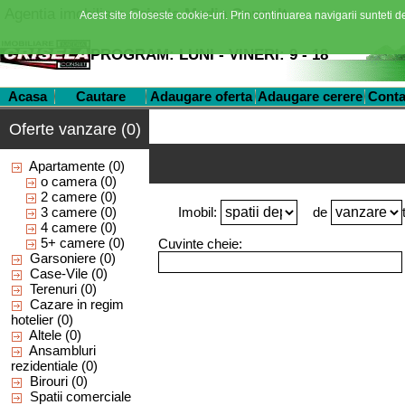
Agentia imobiliara
Crisela Media Consult
Acest site foloseste cookie-uri. Prin continuarea navigarii sunteti de
PROGRAM: LUNI - VINERI: 9 - 18
Acasa
Cautare
Adaugare oferta
Adaugare cerere
Conta
Oferte vanzare (0)
Apartamente
(0)
o camera
(0)
2 camere
(0)
3 camere
(0)
Imobil:
de
4 camere
(0)
5+ camere
(0)
Cuvinte cheie:
Garsoniere
(0)
Case-Vile
(0)
Terenuri
(0)
Cazare in regim
hotelier
(0)
Altele
(0)
Ansambluri
rezidentiale
(0)
Birouri
(0)
Spatii comerciale