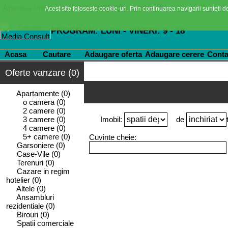
Agentia imobiliara
Crisela Media Consult
Acest site foloseste cookie-uri. Prin continuarea navigarii sunteti de
PROGRAM: LUNI - VINERI: 9 - 18
Acasa
Cautare
Adaugare oferta
Adaugare cerere
Conta
Oferte vanzare (0)
Apartamente
(0)
o camera
(0)
2 camere
(0)
3 camere
(0)
Imobil:
de
4 camere
(0)
5+ camere
(0)
Cuvinte cheie:
Garsoniere
(0)
Case-Vile
(0)
Terenuri
(0)
Cazare in regim
hotelier
(0)
Altele
(0)
Ansambluri
rezidentiale
(0)
Birouri
(0)
Spatii comerciale