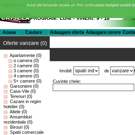
Agentia imobiliara
Crisela Media Consult
Acest site foloseste cookie-uri. Prin continuarea navigarii sunteti de
PROGRAM: LUNI - VINERI: 9 - 18
Acasa
Cautare
Adaugare oferta
Adaugare cerere
Conta
Oferte vanzare (0)
Apartamente
(0)
o camera
(0)
2 camere
(0)
3 camere
(0)
Imobil:
de
4 camere
(0)
5+ camere
(0)
Cuvinte cheie:
Garsoniere
(0)
Case-Vile
(0)
Terenuri
(0)
Cazare in regim
hotelier
(0)
Altele
(0)
Ansambluri
rezidentiale
(0)
Birouri
(0)
Spatii comerciale