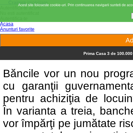
Craiova
imobiliare
Acest site foloseste cookie-uri. Prin continuarea navigarii sunteti de acor
Autentifica-te acum
Nu esti autentificat
Autentifica-te
Acasa
Anunturi favorite
Prima Casa 3 de 100.000
Băncile vor un nou prog
cu garanţii guvernament
pentru achiziţia de locuin
În varianta a treia, banche
vor împărţi pe jumătate ris