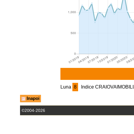
Luna
8
Indice CRAIOVAIMOBIL
Inapoi
©2004-2026