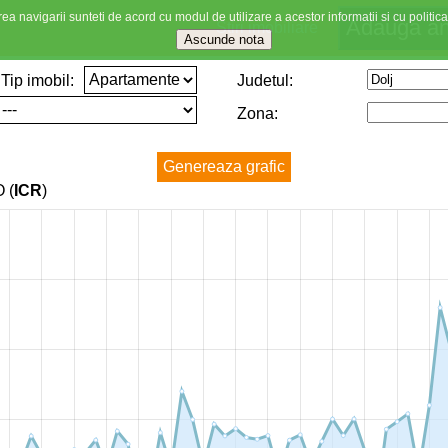
ea navigarii sunteti de acord cu modul de utilizare a acestor informatii si cu politica
Stiri imobiliare
Tip imobil:
Judetul:
Zona:
 (
ICR
)