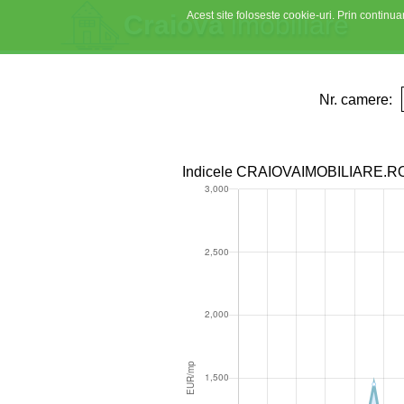
Acest site foloseste cookie-uri. Prin continuar
Craiova
imobiliare
Nr. camere:
Indicele CRAIOVAIMOBILIARE.RO