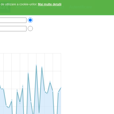
 de utilizare a cookie-urilor.
Mai multe detalii
Anunturi favorite
Contact
Autentificare