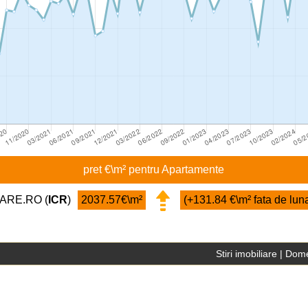
pret €\m² pentru Apartamente
IARE.RO (
ICR
)
2037.57€\m²
(+131.84 €\m² fata de lun
Stiri imobiliare
|
Dome