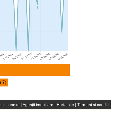
a 7)
nii conexe
|
Agenţii imobiliare
|
Harta site
|
Termeni si conditii