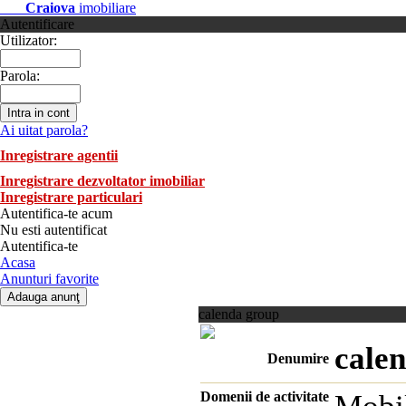
Craiova
imobiliare
Autentificare
Utilizator:
Parola:
Ai uitat parola?
Inregistrare agentii
Inregistrare dezvoltator imobiliar
Inregistrare particulari
Autentifica-te acum
Nu esti autentificat
Autentifica-te
Acasa
Anunturi favorite
calenda group
cale
Denumire
Domenii de activitate