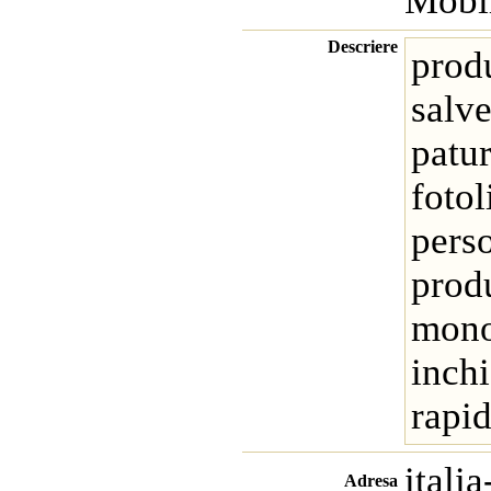
Mobil
Descriere
produ
salve
patur
fotol
pers
produ
mono
inchi
rapid
itali
Adresa