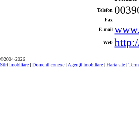
0039
Telefon
Fax
www.
E-mail
http
Web
©2004-2026
Stiri imobiliare
|
Domenii conexe
|
Agenţii imobiliare
|
Harta site
|
Terme