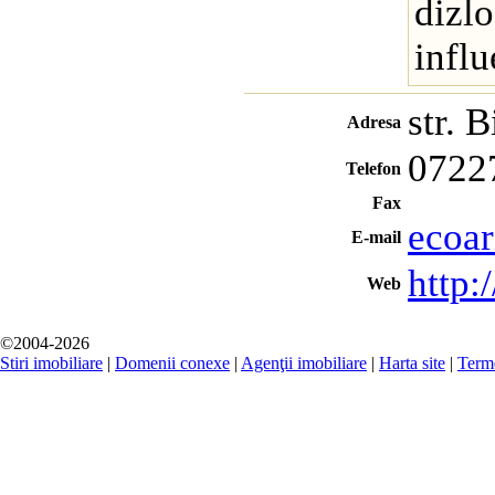
dizlo
influ
str. 
Adresa
0722
Telefon
Fax
ecoa
E-mail
http:
Web
©2004-2026
Stiri imobiliare
|
Domenii conexe
|
Agenţii imobiliare
|
Harta site
|
Terme