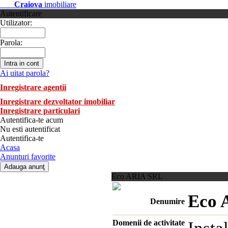
Craiova
imobiliare
Autentificare
Utilizator:
Parola:
Ai uitat parola?
Inregistrare agentii
Inregistrare dezvoltator imobiliar
Inregistrare particulari
Autentifica-te acum
Nu esti autentificat
Autentifica-te
Acasa
Anunturi favorite
Eco ARIA SRL
Eco 
Denumire
Domenii de activitate