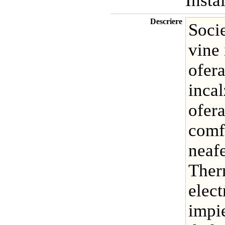
Insta
Descriere
Soci
vine 
ofera
incal
ofera
comf
neaf
Ther
elec
impi