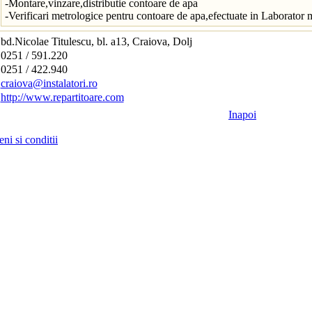
-Montare,vinzare,distributie contoare de apa
-Verificari metrologice pentru contoare de apa,efectuate in Laborator
bd.Nicolae Titulescu, bl. a13, Craiova, Dolj
0251 / 591.220
0251 / 422.940
craiova@instalatori.ro
http://www.repartitoare.com
Inapoi
ni si conditii