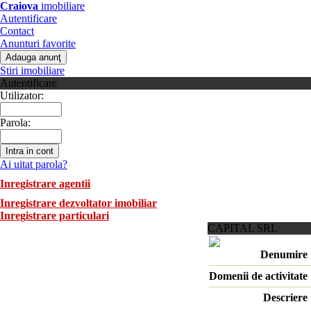
Craiova
imobiliare
Autentificare
Contact
Anunturi favorite
Stiri imobiliare
Autentificare
Utilizator:
Parola:
Ai uitat parola?
Inregistrare agentii
Inregistrare dezvoltator imobiliar
Inregistrare particulari
CAPITAL SRL
Denumire
Domenii de activitate
Descriere