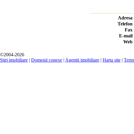
Adresa
Telefon
Fax
E-mail
Web
©2004-2026
Stiri imobiliare
|
Domenii conexe
|
Agenţii imobiliare
|
Harta site
|
Terme