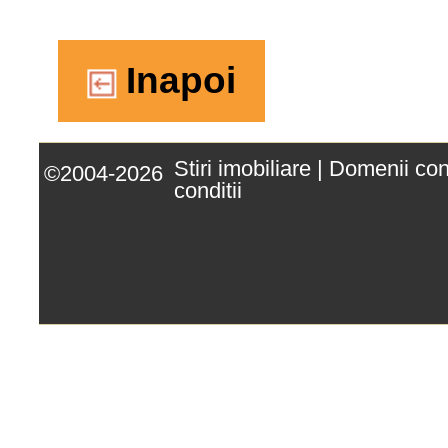
Inapoi
Stiri imobiliare
|
Domenii co
©2004-2026
conditii