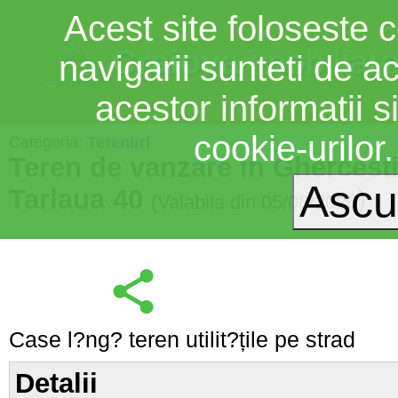
Acest site foloseste c
Craiova
imobiliar
navigarii sunteti de a
acestor informatii si
cookie-urilor
Categoria:
Terenuri
Teren de vanzare in Ghercesti
Tarlaua 40
)
(Valabila din 05/08/2026
Case l?ng? teren utilit?țile pe strad
Detalii