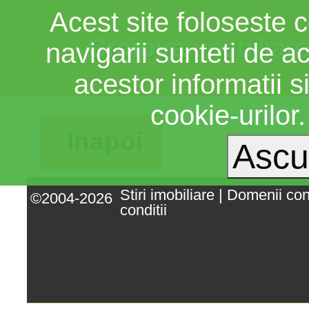
Acest site foloseste c
Craiova
imobiliar
navigarii sunteti de a
acestor informatii si
cookie-urilor
Inapoi
Stiri imobiliare
|
Domenii co
©2004-2026
conditii