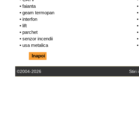
• faianta
•
• geam termopan
•
• interfon
•
• lift
•
• parchet
•
• senzor incendii
•
• usa metalica
•
Inapoi
©2004-2026
Stiri