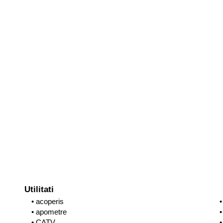
Utilitati
• acoperis
•
• apometre
•
• CATV
•