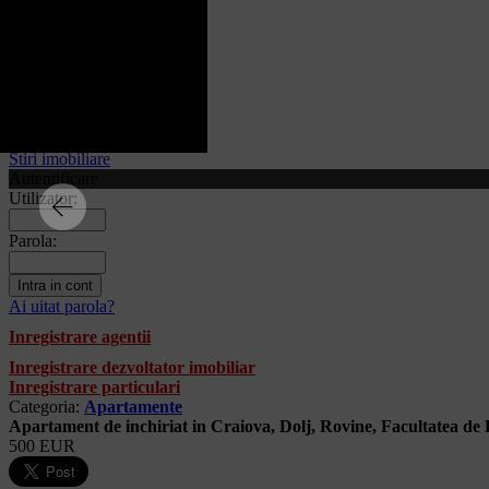
Craiova
imobiliare
Autentificare
Contact
Anunturi favorite
Stiri imobiliare
Autentificare
Utilizator:
Parola:
Ai uitat parola?
Inregistrare agentii
Inregistrare dezvoltator imobiliar
Inregistrare particulari
Categoria:
Apartamente
Apartament de inchiriat in Craiova, Dolj, Rovine, Facultatea de
500 EUR