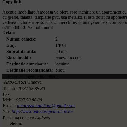
Copy link
Agentia imobiliara Amocasa va ofera spre inchiriere un apartament cu 2
cu gresie, faianta, tamplarie pvc, usa metalica si este dotat cu apometre 
vederea inchirierii se solicita o luna chirie, o luna garantie si comisi
0787588880! Va multumim!
Detalii
Numar camere:
2
Etaj:
1/P+4
Suprafata utila:
50 mp
Stare imobil:
renovat recent
Destinatie anterioara:
locuinta
Destinatie recomandata:
birou
Date contact agentie imobiliara
AMOCASA
Craiova
Telefon:
0787.58.88.80
Fax:
Mobil:
0787.58.88.80
E-mail:
amocasaimobiliare@gmail.com
Site:
http://www.amocasapentrutine.ro/
Persoana contact:
Andreea
Telefon: