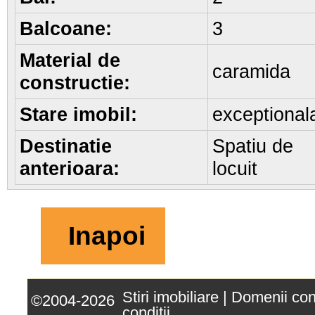
Balcoane:
3
Material de
caramida
constructie:
Stare imobil:
exceptional
Destinatie
Spatiu de
anterioara:
locuit
Inapoi
Stiri imobiliare
|
Domenii co
©2004-2026
conditii