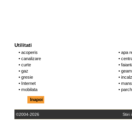
Utilitati
• acoperis
• apa 
• canalizare
• centr
• curte
• faian
• gaz
• geam
• gresie
• incal
• Internet
• mans
• mobilata
• parch
Inapoi
©2004-2026
Stiri