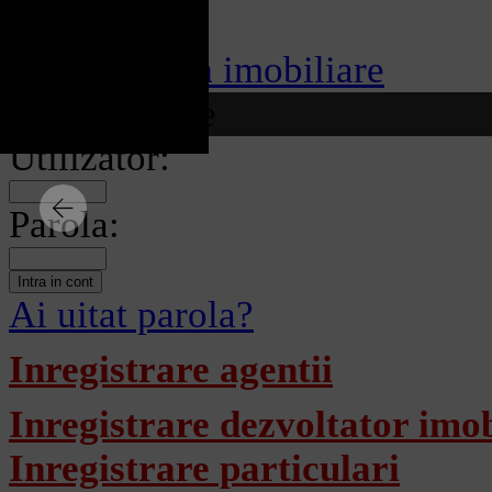
Craiova
imobiliare
Autentificare
Utilizator:
Parola:
Ai uitat parola?
Inregistrare agentii
Inregistrare dezvoltator imob
Inregistrare particulari