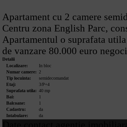
Apartament cu 2 camere semidec
Centru zona English Parc, cons
Apartamentul o suprafata utila 
de vanzare 80.000 euro negoci
Detalii
Localizare:
In bloc
Numar camere:
2
Tip locuinta:
semidecomandat
Etaj:
3/P+4
Suprafata utila:
40 mp
Bai:
1
Balcoane:
1
Cadastru:
da
Intabulare:
da
Date contact agentie imobiliar