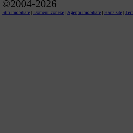
©2004-2026
Stiri imobiliare
|
Domenii conexe
|
Agenţii imobiliare
|
Harta site
|
Term