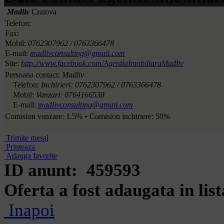
Madliv
Craiova
Telefon:
Fax:
Mobil:
0762307962 / 0763366478
E-mail:
madlivconsulting@gmail.com
Site:
http://www.facebook.com/AgentiaImobiliaraMadliv
Persoana contact:
Madliv
Telefon:
Inchirieri: 0762307962 / 0763366478
Mobil:
Vanzari: 0764166538
E-mail:
madlivconsulting@gmail.com
Comision vanzare: 1.5% • Comision inchiriere: 50%
Trimite mesaj
Printeaza
Adauga favorite
ID anunt: 459593
Oferta a fost adaugata in list
Inapoi