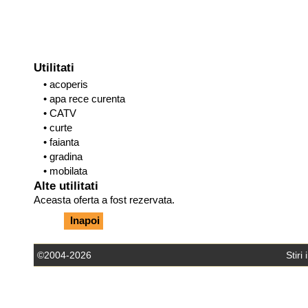
Utilitati
• acoperis
• apa rece curenta
• CATV
• curte
• faianta
• gradina
• mobilata
Alte utilitati
Aceasta oferta a fost rezervata.
Inapoi
©2004-2026
Stiri