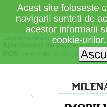
Acest site foloseste c
Craiova
imobiliar
navigarii sunteti de a
acestor informatii si
cookie-urilor
Categoria:
Apartamente
Apartament de vanzare in Cra
RON
)
(Valabila din 10/09/2019