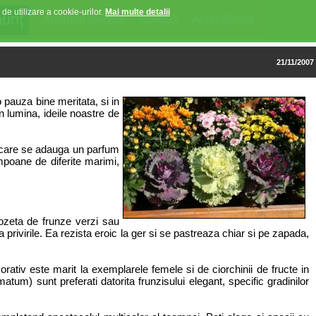
 de utilizare a cookie-urilor.
Mai multe detalii
Anunturi favorite
Contact
Autentificare
21/11/2007
 pauza bine meritata, si in
n lumina, ideile noastre de
la care se adauga un parfum
mpoane de diferite marimi,
rozeta de frunze verzi sau
 privirile. Ea rezista eroic la ger si se pastreaza chiar si pe zapada,
rativ este marit la exemplarele femele si de ciorchinii de fructe in
atum) sunt preferati datorita frunzisului elegant, specific gradinilor