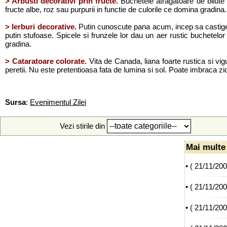
> Arbusti decorativi prin fructe.
Buchetele atragatoare de bilute 
fructe albe, roz sau purpurii in functie de culorile ce domina gradina. 
> Ierburi decorative.
Putin cunoscute pana acum, incep sa castige un
putin stufoase. Spicele si frunzele lor dau un aer rustic buchetelo
gradina.
> Cataratoare colorate.
Vita de Canada, liana foarte rustica si vig
peretii. Nu este pretentioasa fata de lumina si sol. Poate imbraca zidu
Sursa
:
Evenimentul Zilei
Vezi stirile din
Mai multe 
• (
21/11/20
• (
21/11/20
• (
21/11/20