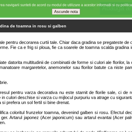
ea navigarii sunteti de acord cu modul de utilizare a acestor informatii si cu politica
Stiri imobiliare
dina de toamna in rosu si galben
ale pentru decorarea curtii tale.
Chiar daca gradina se pregateste de o
rme. Fie ca e frig si ploua, fie ca soarele de toamna scalda gradina i
te datorita multitudinii de combinatii de forme si culori ale florilor, 
semanatoare margaretelor, anemonelor sau florilor batute ca niste pa
brie.
resul pentru varza decorativa nu este starnit de florile sale, ci de 
in culori deschise si varza cu mijlocul purpuriu va atrage cu siguranta
i prefera un sol fertil si bine drenat.
fica coloritul frunzelor toamna, devenind galben si rosu. Efectul deco
la ger. Artarul japonez (Acer japonicum) sau artarul evantai (Acer palm
en.