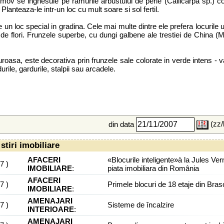
mov se inghesuie pe ramurile arbustului de perle (Callicarpa sp.) co
Planteaza-le intr-un loc cu mult soare si sol fertil.
 loc special in gradina. Cele mai multe dintre ele prefera locurile usc
r de flori. Frunzele superbe, cu dungi galbene ale trestiei de China (
uroasa, este decorativa prin frunzele sale colorate in verde intens -
rile, gardurile, stalpii sau arcadele.
(zz/
din data
stiri imobiliare
AFACERI
«Blocurile inteligente»à la Jules Ve
07
)
IMOBILIARE
:
piata imobiliara din România
AFACERI
07
)
Primele blocuri de 18 etaje din Bra
IMOBILIARE
:
AMENAJARI
07
)
Sisteme de încalzire
INTERIOARE
:
AMENAJARI