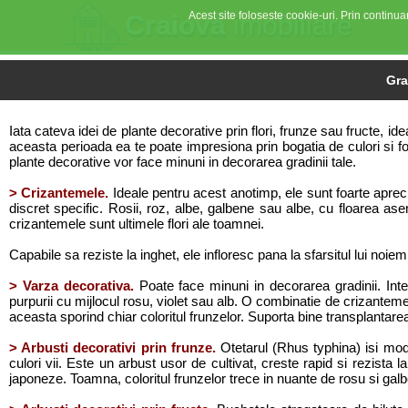
Acest site foloseste cookie-uri. Prin continuar
Craiova
imobiliare
Gra
Iata cateva idei de plante decorative prin flori, frunze sau fructe, ide
aceasta perioada ea te poate impresiona prin bogatia de culori si fo
plante decorative vor face minuni in decorarea gradinii tale.
> Crizantemele.
Ideale pentru acest anotimp, ele sunt foarte aprecia
discret specific. Rosii, roz, albe, galbene sau albe, cu floarea a
crizantemele sunt ultimele flori ale toamnei.
Capabile sa reziste la inghet, ele infloresc pana la sfarsitul lui noiem
> Varza decorativa.
Poate face minuni in decorarea gradinii. Inte
purpurii cu mijlocul rosu, violet sau alb. O combinatie de crizanteme 
aceasta sporind chiar coloritul frunzelor. Suporta bine transplantarea s
> Arbusti decorativi prin frunze.
Otetarul (Rhus typhina) isi modi
culori vii. Este un arbust usor de cultivat, creste rapid si rezista 
japoneze. Toamna, coloritul frunzelor trece in nuante de rosu si galb