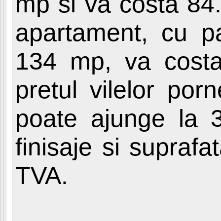
mp si va costa 84
apartament, cu p
134 mp, va costa
pretul vilelor po
poate ajunge la 3
finisaje si suprafa
TVA.