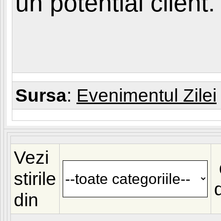
un potential client.
Sursa
:
Evenimentul Zilei
Vezi
stirile
din