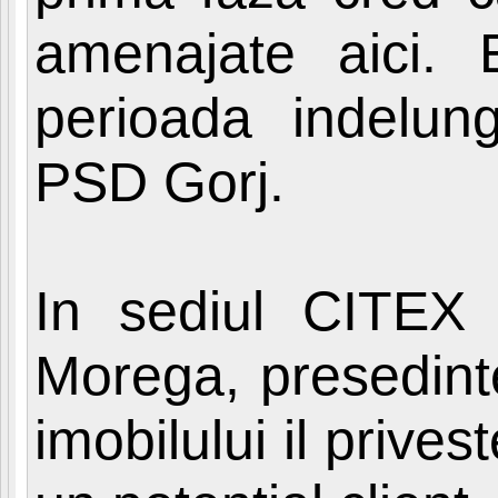
amenajate aici.
perioada indelung
PSD Gorj.
In sediul CITEX s
Morega, presedinte
imobilului il prive