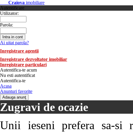
Craiova
imobiliare
Autentificare
Utilizator:
Parola:
Ai uitat parola?
Inregistrare agentii
Inregistrare dezvoltator imobiliar
Inregistrare particulari
Autentifica-te acum
Nu esti autentificat
Autentifica-te
Acasa
Anunturi favorite
Zugravi de ocazie
Unii ieseni prefera sa-si 