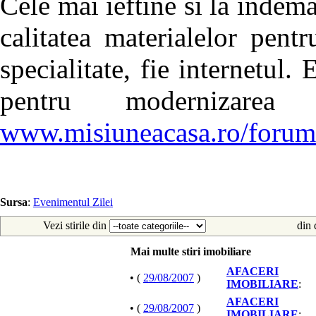
Cele mai ieftine si la inde
calitatea materialelor pent
specialitate, fie internetul.
pentru modernizarea 
www.misiuneacasa.ro/forum
Sursa
:
Evenimentul Zilei
Vezi stirile din
din 
Mai multe stiri imobiliare
AFACERI
• (
29/08/2007
)
IMOBILIARE
:
AFACERI
• (
29/08/2007
)
IMOBILIARE
: