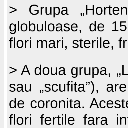
> Grupa „Hortens
globuloase, de 1
flori mari, sterile,
> A doua grupa, „
sau „scufita”), ar
de coronita. Aces
flori fertile fara 