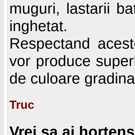
muguri, lastarii b
inghetat.
Respectand aceste
vor produce superb
de culoare gradina
Truc
Vrei sa ai hortens