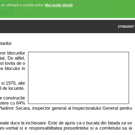
 de utilizare a cookie-urilor.
Mai multe detalii
Anunturi favorite
Contact
Autentificare
27/06/2007
arilor.
ror blocurilor
at. De altfel,
t lovita de o
a blocului in
 si 1970, alte
8 de locuinte.
de constructie
restere cu 64%
t Vladimir Secara, inspector general al Inspectoratului General pentru
 poate duce la inchisoare. Este de ajuns ca o bucata din fatada sa se
verbal si e responsabilitatea presedintelui si a comitetului sa ia