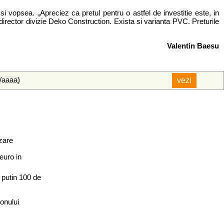
si vopsea. „Apreciez ca pretul pentru o astfel de investitie este, in
director divizie Deko Construction. Exista si varianta PVC. Preturile
Valentin Baesu
l/aaaa)
zare
euro in
l putin 100 de
lonului