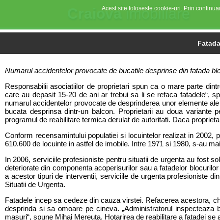
Acest site foloseste cookie-uri. Prin continuar
Craiova
imobiliare
Fatada 
Numarul accidentelor provocate de bucatile desprinse din fatada blocu
Responsabilii asociatiilor de proprietari spun ca o mare parte dintre
care au depasit 15-20 de ani ar trebui sa li se refaca fatadele“, spu
numarul accidentelor provocate de desprinderea unor elemente ale cl
bucata desprinsa dintr-un balcon. Proprietarii au doua variante pe
programul de reabilitare termica derulat de autoritati. Daca proprietarii
Conform recensamintului populatiei si locuintelor realizat in 2002, pi
610.600 de locuinte in astfel de imobile. Intre 1971 si 1980, s-au mai
In 2006, serviciile profesioniste pentru situatii de urgenta au fost s
deteriorate din componenta acoperisurilor sau a fatadelor blocurilor s
a acestor tipuri de interventii, serviciile de urgenta profesioniste 
Situatii de Urgenta.
Fatadele incep sa cedeze din cauza virstei. Refacerea acestora, chia
desprinda si sa omoare pe cineva. „Administratorul inspecteaza bl
masuri“, spune Mihai Mereuta. Hotarirea de reabilitare a fatadei se a