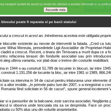
ea navigarii sunteti de acord cu modul de utilizare a acestor informatii si cu politica
Stiri imobiliare
blocului poate fi reparata si pe banii statului
lui a crescut in acest an. Intretinerea acesteia este obligatia propriet
 blocurile existente au nevoie de interventii la fatada. „Cred ca tutu
ne Mihai Mereuta, presedintele Ligii Asociatiilor de Proprietari-Habit
adirii a crescut. Recent, o tinara din Timisoara a murit dupa ce a fos
ntru refacerea terasei: din fondurile asociatiei sau prin introducere
 aleg ultima varianta, vor plati doar o treime din costurile reabilitarii.
na in 1944 s-au construit 51.789 de locuinte in blocuri, iar intre 1945
 construit 1.191.256 de locuinte la bloc, iar intre 1981 si 1989, 866.24
olicitate sa intervina in 34 de cazuri pentru inlaturarea unor elemente 
i a altor imobile. „In primele patru luni din 2007, s-a inregistrat o c
din Romania fiind solicitate in 56 de cazuri“, spune general-locotenen
r si a panourilor de la balcoane, este sarcina asociatiei. Neglijenta
ocul si observa unde tencuiala sta sa se desprinda. Face un proces-
dopta cu 50% plus unu din voturile proprietarilor.