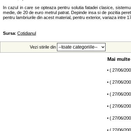
In cazul in care se opteaza pentru solutia fatadei clasice, sistemul
medie, de 20 de euro metrul patrat. Depinde insa si de pozitia peret
pentru lambriurile din acest material, pentru exterior, variaza intre 1
Sursa
:
Cotidianul
Vezi stirile din
Mai multe 
• (
27/06/20
• (
27/06/20
• (
27/06/20
• (
27/06/20
• (
27/06/20
• (
27/06/20