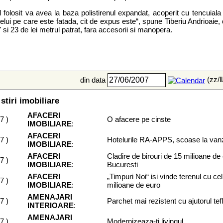
 folosit va avea la baza polistirenul expandat, acoperit cu tencuiala 
elui pe care este fatada, cit de expus este“, spune Tiberiu Andrioaie, 
7 si 23 de lei metrul patrat, fara accesorii si manopera.
(zz/l
din data
stiri imobiliare
AFACERI
07
)
O afacere pe cinste
IMOBILIARE
:
AFACERI
07
)
Hotelurile RA-APPS, scoase la van
IMOBILIARE
:
AFACERI
Cladire de birouri de 15 milioane de 
07
)
IMOBILIARE
:
Bucuresti
AFACERI
„Timpuri Noi“ isi vinde terenul cu ce
07
)
IMOBILIARE
:
milioane de euro
AMENAJARI
07
)
Parchet mai rezistent cu ajutorul tef
INTERIOARE
:
AMENAJARI
07
)
Modernizeaza-ti livingul