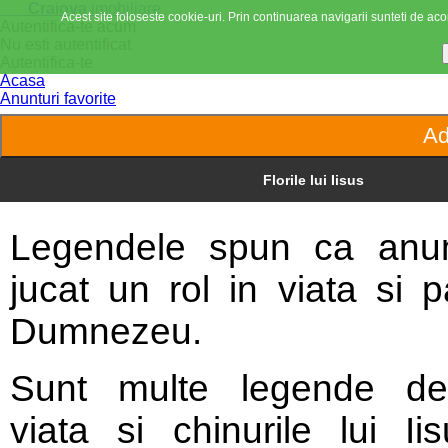
Craiova
imobiliare
Acest site foloseste cookie-uri. Prin continuarea navigarii sunteti de acor
Autentifica-te acum
Nu esti autentificat
Autentifica-te
Acasa
Anunturi favorite
Florile lui Iisus
Legendele spun ca anum
jucat un rol in viata si pa
Dumnezeu.
Sunt multe legende des
viata si chinurile lui Ii