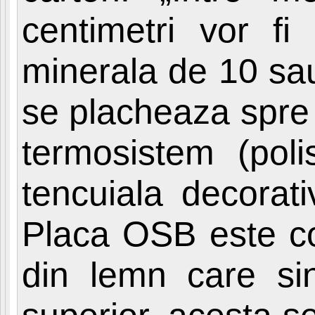
centimetri vor f
minerala de 10 sau
se placheaza spre 
termosistem (polis
tencuiala decorati
Placa OSB este co
din lemn care sin