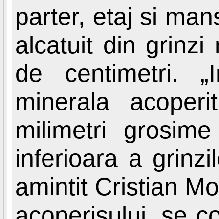
parter, etaj si ma
alcatuit din grinz
de centimetri. 
minerala acope
milimetri grosim
inferioara a grinz
amintit Cristian M
acoperisului, se c