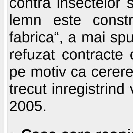
contra insectelor 
lemn este const
fabrica“, a mai sp
refuzat contracte 
pe motiv ca cerere
trecut inregistrin
2005.