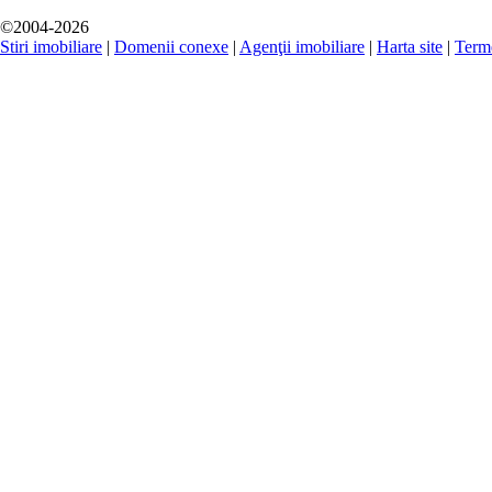
©2004-2026
Stiri imobiliare
|
Domenii conexe
|
Agenţii imobiliare
|
Harta site
|
Terme