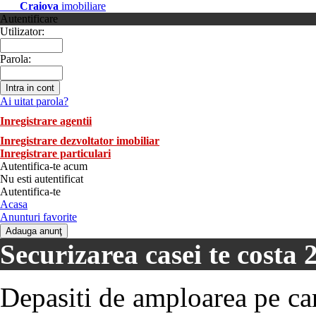
Craiova
imobiliare
Autentificare
Utilizator:
Parola:
Ai uitat parola?
Inregistrare agentii
Inregistrare dezvoltator imobiliar
Inregistrare particulari
Autentifica-te acum
Nu esti autentificat
Autentifica-te
Acasa
Anunturi favorite
Securizarea casei te costa 
Depasiti de amploarea pe car