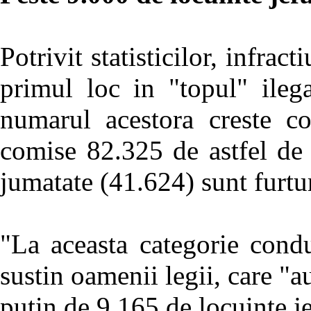
Potrivit statisticilor, infrac
primul loc in "topul" ileg
numarul acestora creste c
comise 82.325 de astfel de 
jumatate (41.624) sunt furtur
"La aceasta categorie condu
sustin oamenii legii, care "a
putin de 9.165 de locuinte je