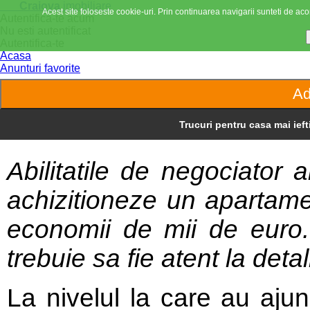
Craiova
imobiliare
Acest site foloseste cookie-uri. Prin continuarea navigarii sunteti de acor
Autentifica-te acum
Nu esti autentificat
Autentifica-te
Acasa
Anunturi favorite
Trucuri pentru casa mai ieft
Abilitatile de negociator
achizitioneze un apartame
economii de mii de euro.
trebuie sa fie atent la detali
La nivelul la care au ajun