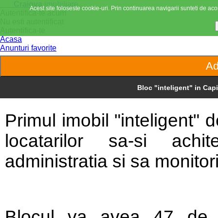
Craiova
imobiliare
Acest site foloseste cookie-uri. Prin continuarea navigarii sunteti de acor
Autentifica-te acum
Nu esti autentificat
Autentifica-te
Acasa
Anunturi favorite
Bloc "inteligent" in Capi
Primul imobil "inteligent" 
locatarilor sa-si achi
administratia si sa monitor
Blocul va avea 47 de 