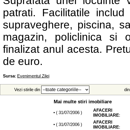
Suprafata unei locuinte 
patrati. Facilitatile incl
supraveghere, piscina, sa
magazin, policlinica si 
finalizat anul acesta. Pre
de euro.
Sursa
:
Evenimentul Zilei
Vezi stirile din
din
Mai multe stiri imobiliare
AFACERI
• (
31/07/2006
)
IMOBILIARE
:
AFACERI
• (
31/07/2006
)
IMOBILIARE
: