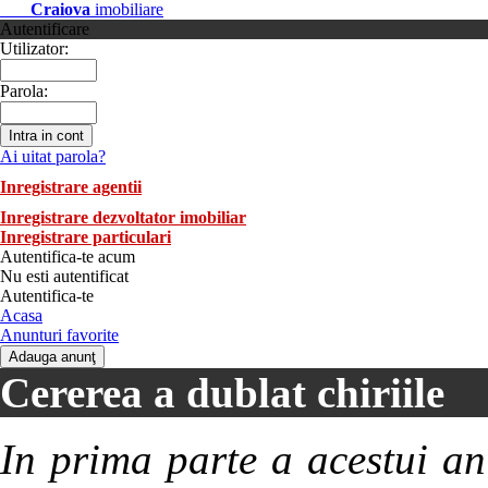
Craiova
imobiliare
Autentificare
Utilizator:
Parola:
Ai uitat parola?
Inregistrare agentii
Inregistrare dezvoltator imobiliar
Inregistrare particulari
Autentifica-te acum
Nu esti autentificat
Autentifica-te
Acasa
Anunturi favorite
Cererea a dublat chiriile
In prima parte a acestui an