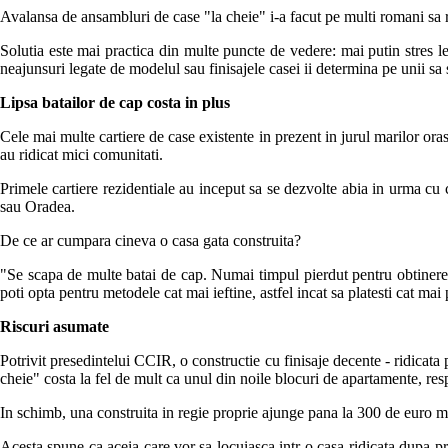
Avalansa de ansambluri de case "la cheie" i-a facut pe multi romani sa r
Solutia este mai practica din multe puncte de vedere: mai putin stres leg
neajunsuri legate de modelul sau finisajele casei ii determina pe unii sa
Lipsa batailor de cap costa in plus
Cele mai multe cartiere de case existente in prezent in jurul marilor orase
au ridicat mici comunitati.
Primele cartiere rezidentiale au inceput sa se dezvolte abia in urma cu ca
sau Oradea.
De ce ar cumpara cineva o casa gata construita?
"Se scapa de multe batai de cap. Numai timpul pierdut pentru obtinerea av
poti opta pentru metodele cat mai ieftine, astfel incat sa platesti cat 
Riscuri asumate
Potrivit presedintelui CCIR, o constructie cu finisaje decente - ridicata p
cheie" costa la fel de mult ca unul din noile blocuri de apartamente, res
In schimb, una construita in regie proprie ajunge pana la 300 de euro met
Acesta spune ca aceia care vor sa locuiasca intr-o casa ridicata dupa proi