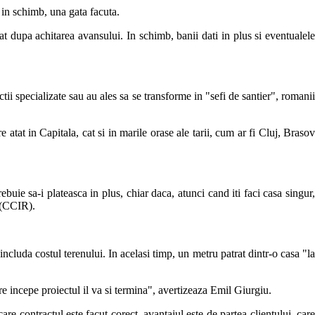
 in schimb, una gata facuta.
iat dupa achitarea avansului. In schimb, banii dati in plus si eventualele
tii specializate sau au ales sa se transforme in "sefi de santier", romanii
 atat in Capitala, cat si in marile orase ale tarii, cum ar fi Cluj, Brasov
buie sa-i plateasca in plus, chiar daca, atunci cand iti faci casa singur,
r (CCIR).
includa costul terenului. In acelasi timp, un metru patrat dintr-o casa "la
re incepe proiectul il va si termina", avertizeaza Emil Giurgiu.
are contractul este facut corect, avantajul este de partea clientului, care