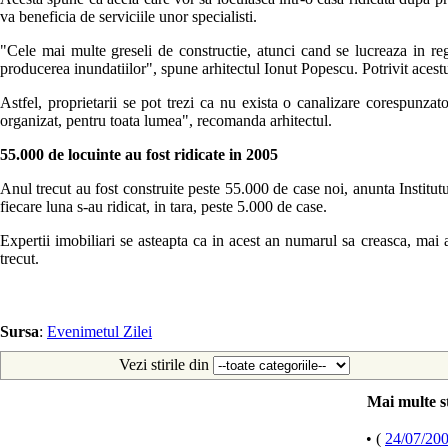
va beneficia de serviciile unor specialisti.
"Cele mai multe greseli de constructie, atunci cand se lucreaza in regi
producerea inundatiilor", spune arhitectul Ionut Popescu. Potrivit acestui
Astfel, proprietarii se pot trezi ca nu exista o canalizare corespunzato
organizat, pentru toata lumea", recomanda arhitectul.
55.000 de locuinte au fost ridicate in 2005
Anul trecut au fost construite peste 55.000 de case noi, anunta Institutul
fiecare luna s-au ridicat, in tara, peste 5.000 de case.
Expertii imobiliari se asteapta ca in acest an numarul sa creasca, mai 
trecut.
Sursa
:
Evenimetul Zilei
Vezi stirile din
Mai multe st
• (
24/07/20