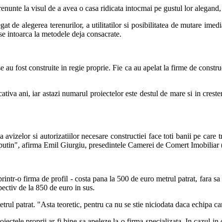
enunte la visul de a avea o casa ridicata intocmai pe gustul lor alegand,
at de alegerea terenurilor, a utilitatilor si posibilitatea de mutare imed
 se intoarca la metodele deja consacrate.
 au fost construite in regie proprie. Fie ca au apelat la firme de construc
tiva ani, iar astazi numarul proiectelor este destul de mare si in crestere
izelor si autorizatiilor necesare constructiei face toti banii pe care tre
mai putin", afirma Emil Giurgiu, presedintele Camerei de Comert Imobilia
rintr-o firma de profil - costa pana la 500 de euro metrul patrat, fara sa 
pectiv de la 850 de euro in sus.
rul patrat. "Asta teoretic, pentru ca nu se stie niciodata daca echipa ca
ectele proprii ar fi bine sa apeleze la o firma specializata. In cazul in c