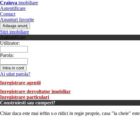
Craiova
imobiliare
Autentificare
Contact
Anunturi favorite
Stiri imobiliare
Autentificare
Utilizator:
Parola:
Ai uitat parola?
Inregistrare agentii
Inregistrare dezvoltator imobiliar
Inregistrare particulari
Construiesti sau cumperi?
Chiar daca este mai ieftin s-o ridici in regie proprie, casa "la cheie" est