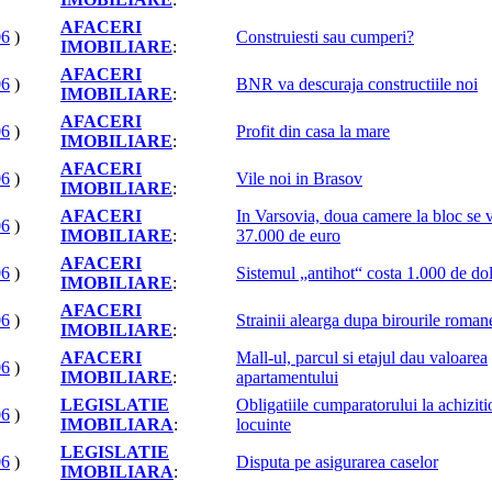
AFACERI
06
)
Construiesti sau cumperi?
IMOBILIARE
:
AFACERI
06
)
BNR va descuraja constructiile noi
IMOBILIARE
:
AFACERI
06
)
Profit din casa la mare
IMOBILIARE
:
AFACERI
06
)
Vile noi in Brasov
IMOBILIARE
:
AFACERI
In Varsovia, doua camere la bloc se 
06
)
IMOBILIARE
:
37.000 de euro
AFACERI
06
)
Sistemul „antihot“ costa 1.000 de dol
IMOBILIARE
:
AFACERI
06
)
Strainii alearga dupa birourile romane
IMOBILIARE
:
AFACERI
Mall-ul, parcul si etajul dau valoarea
06
)
IMOBILIARE
:
apartamentului
LEGISLATIE
Obligatiile cumparatorului la achizit
06
)
IMOBILIARA
:
locuinte
LEGISLATIE
06
)
Disputa pe asigurarea caselor
IMOBILIARA
: