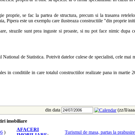
e proprie, se fac la partea de structura, precum si la trasarea retelel
a, Pipera este un exemplu care ilustreaza constructiile "din proprie initi
are, strazile sunt prea inguste si proaste, si nu pot face nimic dupa ce 
 National de Statistica. Potrivit datelor culese de specialisti, cele mai 
ales in conditiile in care totalul constructiilor realizate pana in mart
din data
(zz/ll/aa
iri imobiliare
AFACERI
06
)
Turismul de masa, partas la prabusirea
IMOBILIARE
: