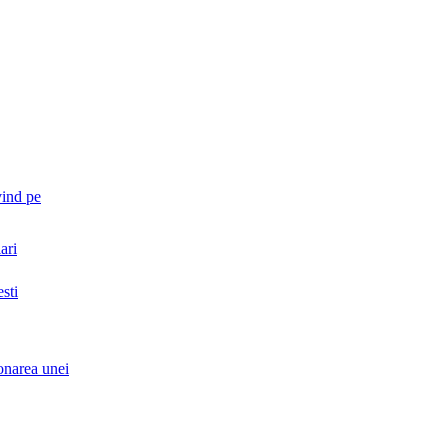
vind pe
ari
sti
ionarea unei