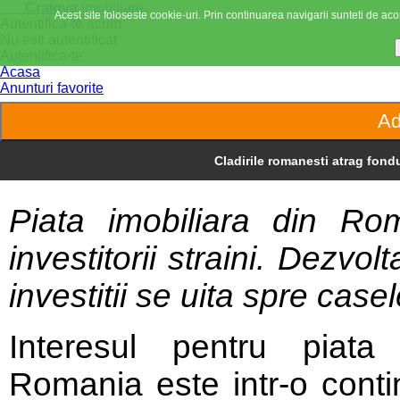
Craiova
imobiliare
Acest site foloseste cookie-uri. Prin continuarea navigarii sunteti de acor
Autentifica-te acum
Nu esti autentificat
Autentifica-te
Acasa
Anunturi favorite
Cladirile romanesti atrag fondur
Piata imobiliara din Ro
investitorii straini. Dezvol
investitii se uita spre case
Interesul pentru piata 
Romania este intr-o conti