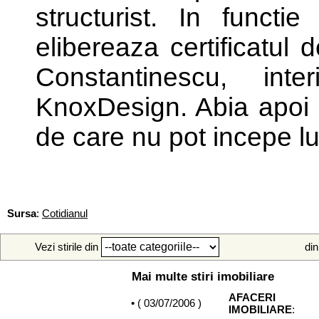
structurist. In functi
elibereaza certificatul
Constantinescu, int
KnoxDesign. Abia apoi s
de care nu pot incepe lu
Sursa
:
Cotidianul
Vezi stirile din
din
Mai multe stiri imobiliare
AFACERI
• (
03/07/2006
)
IMOBILIARE
: