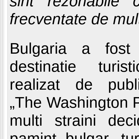
sint rezonabile c
frecventate de multi
Bulgaria a fost
destinatie turis
realizat de publ
„The Washington P
multi straini de
pamint bulgar, tu