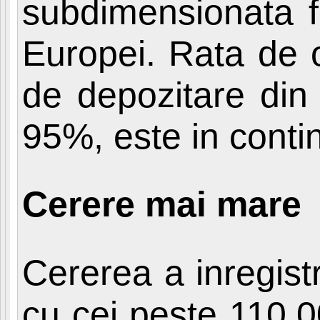
subdimensionata fa
Europei. Rata de o
de depozitare din 
95%, este in conti
Cerere mai mare
Cererea a inregist
cu cei peste 110.00