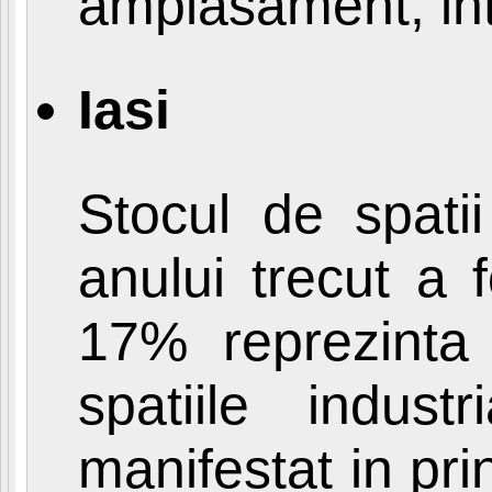
amplasament, int
Iasi
Stocul de spatii
anului trecut a
17% reprezinta 
spatiile indus
manifestat in pri