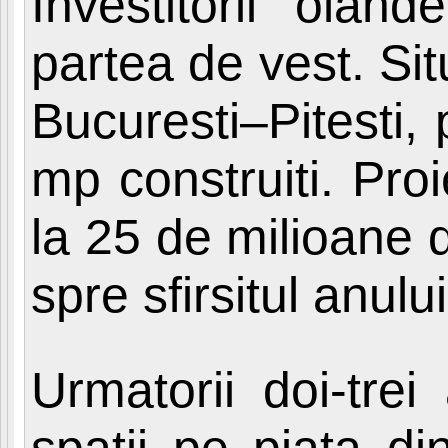
Investitorii olan
partea de vest. Sit
Bucuresti–Pitesti, 
mp construiti. Proi
la 25 de milioane d
spre sfirsitul anulu
Urmatorii doi-tre
spatii pe piata di