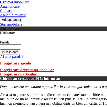
Craiova
imobiliare
Autentificare
Contact
Anunturi favorite
Stiri imobiliare
Autentificare
Utilizator:
Parola:
Ai uitat parola?
Inregistrare agentii
Inregistrare dezvoltator imobiliar
Inregistrare particulari
Chiriile au crescut cu 50% intr-un an
Dupa o crestere ametitoare a preturilor la vinzarea garsonierelor si a a
Aceasta majorare s-a produs si din cauza ca cei care stau cu chirie nu-si 
mai putin de un an, preturile au crescut cu pina la 50%. In cazul garso
luam ca exemplu o garsoniera nemobilata dintr-un bloc din cartierul Tit