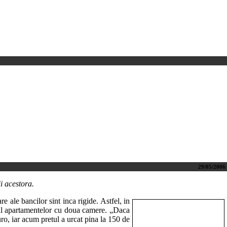
29/05/2006
i acestora.
e ale bancilor sint inca rigide. Astfel, in
azul apartamentelor cu doua camere. „Daca
ro, iar acum pretul a urcat pina la 150 de