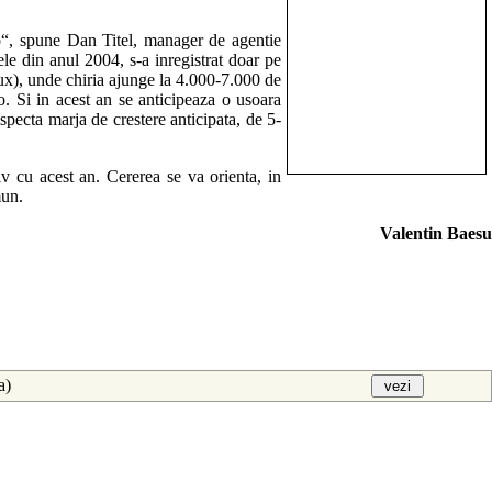
o“, spune Dan Titel, manager de agentie
ele din anul 2004, s-a inregistrat doar pe
lux), unde chiria ajunge la 4.000-7.000 de
. Si in acest an se anticipeaza o usoara
respecta marja de crestere anticipata, de 5-
v cu acest an. Cererea se va orienta, in
mun.
Valentin Baesu
aa)