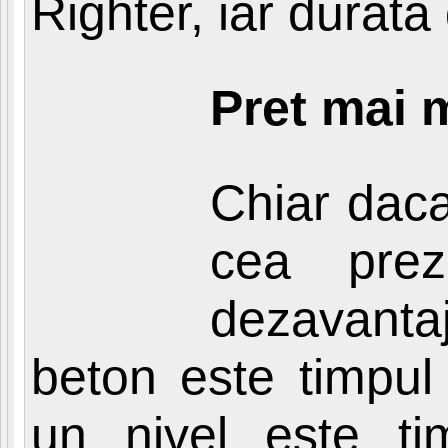
Righter, iar durata
Pret mai 
Chiar daca 
cea prez
dezavantaj
beton este timpul
un nivel este ti