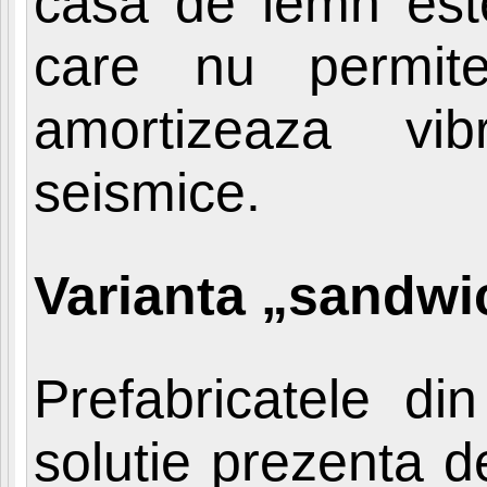
casa de lemn este 
care nu permite 
amortizeaza vib
seismice.
Varianta „sandwi
Prefabricatele di
solutie prezenta d