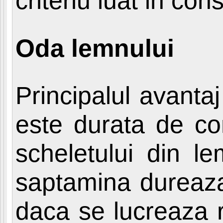
criteriu luat in con
Oda lemnului
Principalul avanta
este durata de con
scheletului din l
saptamina dureaza i
daca se lucreaza r