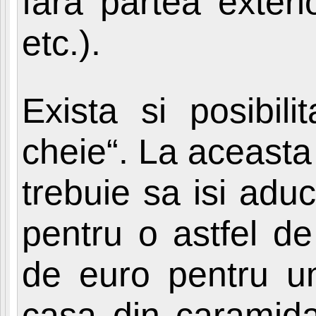
fara partea exteri
etc.).
Exista si posibil
cheie“. La aceasta
trebuie sa isi adu
pentru o astfel d
de euro pentru un
casa din caramida,