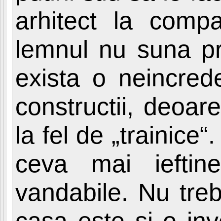
arhitect la compan
lemnul nu suna pre
exista o neincred
constructii, deoare
la fel de „trainice“
ceva mai ieftin
vandabile. Nu treb
casa este si o inve