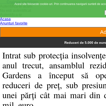
Craiova
imobiliare
Acest site foloseste cookie-uri. Prin continuarea navigarii sunteti de acor
Autentifica-te acum
Nu esti autentificat
Autentifica-te
Acasa
Anunturi favorite
Reduceri de 5.000 de euro
Intrat sub protecţia insolvenţ
anul trecut, ansamblul rezi
Gardens a început să ope
reduceri de preţ, sub presiun
unei părţi cât mai mari din 
mil. euro.