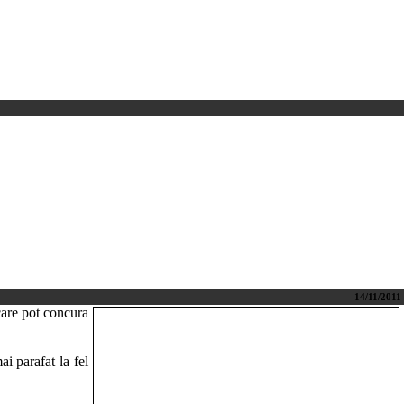
14/11/2011
care pot concura
ai parafat la fel