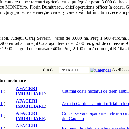
 în cautarea unor terenuri agricole cu suprafeţe de peste 3.000 de hecta
entru MONEY.ro, Florin Dumitrescu, chief operations officer în cadrul 
trucţii şi proiecte de energie verde, şi care a vândut în ultimii zece ani
abil. Judeţul Caraş-Severin - teren de 3.000 ha. Preţ: 1.600 euro/ha.
900 euro/ha. Judeţul Călăraşi - teren de 1.500 ha, grad de comasare 95
 1.900 ha, grad de comasare 40%. Preţ: 2.100 euro/ha.Judeţul Brăila - 
din data
(zz/ll/aa
iri imobiliare
AFACERI
11
)
Cat mai costa hectarul de teren arab
IMOBILIARE
:
AFACERI
11
)
Asmita Gardens a intrat oficial in in
IMOBILIARE
:
AFACERI
Cu cat se vand apartamentele noi cu 
11
)
IMOBILIARE
:
din Capitala
AFACERI
11
)
Romanii, limitati la spatiu de preturil