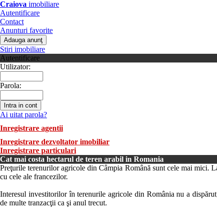
Craiova
imobiliare
Autentificare
Contact
Anunturi favorite
Stiri imobiliare
Autentificare
Utilizator:
Parola:
Ai uitat parola?
Inregistrare agentii
Inregistrare dezvoltator imobiliar
Inregistrare particulari
Cat mai costa hectarul de teren arabil in Romania
Preţurile terenurilor agricole din Câmpia Română sunt cele mai mici. La
cu cele ale francezilor.
Interesul investitorilor în terenurile agricole din România nu a dispărut
de multe tranzacţii ca şi anul trecut.