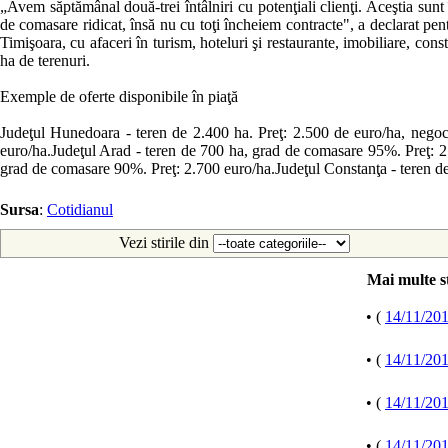
„Avem săptămânal două-trei întâlniri cu potenţiali clienţi. Aceştia sunt
de comasare ridicat, însă nu cu toţi încheiem contracte", a declarat p
Timişoara, cu afaceri în turism, hoteluri şi restaurante, imobiliare, cons
ha de terenuri.
Exemple de oferte disponibile în piaţă
Judeţul Hunedoara - teren de 2.400 ha. Preţ: 2.500 de euro/ha, negoci
euro/ha.Judeţul Arad - teren de 700 ha, grad de comasare 95%. Preţ: 2.
grad de comasare 90%. Preţ: 2.700 euro/ha.Judeţul Constanţa - teren de
Sursa
:
Cotidianul
Vezi stirile din
Mai multe st
• (
14/11/20
• (
14/11/20
• (
14/11/20
• (
14/11/20