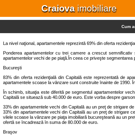
Craiova
imobiliare
Cum ar
La nivel naţional, apartamentele reprezintă 69% din oferta rezidenţia
Ponderea apartamentelor cu trei camere a crescut semnificativ 
apartamentelor vechi de pe piaţă.În ceea ce priveşte segmentarea 
Bucureşti
83% din oferta rezidenţială din Capitală este reprezentată de ap
apartamentele scoase la vânzare sunt construite înainte de 1990. În 
În schimb, situaţia este diferită pe segmentul apartamentelor v
Capitală se situează sub 40.000 de euro. Este vorba despre garson
33% din apartamentele vechi din Capitală au un preţ de strigare de 
33% din apartamentele vechi din Capitală au un preţ de strigare ce
vilele scoase la vânzare pe piaţa imobiliară bucureşteană au un pre
ofertă se încadrează în suma de 80.000 de euro.
Braşov