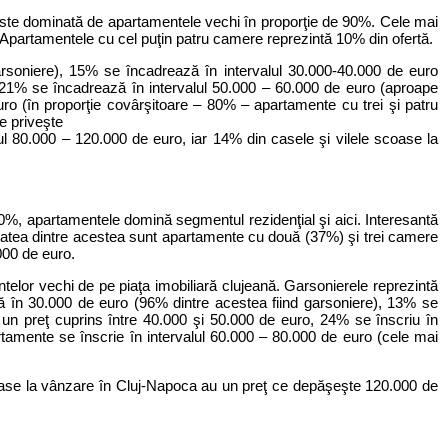
este dominată de apartamentele vechi în proporţie de 90%. Cele mai
partamentele cu cel puţin patru camere reprezintă 10% din ofertă.
rsoniere), 15% se încadrează în intervalul 30.000-40.000 de euro
 21% se încadrează în intervalul 50.000 – 60.000 de euro (aproape
uro (în proporţie covârşitoare – 80% – apartamente cu trei şi patru
e priveşte
ul 80.000 – 120.000 de euro, iar 14% din casele şi vilele scoase la
 70%, apartamentele domină segmentul rezidenţial şi aici. Interesantă
itatea dintre acestea sunt apartamente cu două (37%) şi trei camere
000 de euro.
elor vechi de pe piaţa imobiliară clujeană. Garsonierele reprezintă
ă în 30.000 de euro (96% dintre acestea fiind garsoniere), 13% se
un preţ cuprins între 40.000 şi 50.000 de euro, 24% se înscriu în
tamente se înscrie în intervalul 60.000 – 80.000 de euro (cele mai
oase la vânzare în Cluj-Napoca au un preţ ce depăşeşte 120.000 de