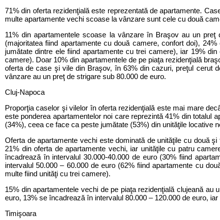
71% din oferta rezidenţială este reprezentată de apartamente. Cas
multe apartamente vechi scoase la vânzare sunt cele cu două camer
11% din apartamentele scoase la vânzare în Braşov au un preţ de
(majoritatea fiind apartamente cu două camere, confort doi), 24%
jumătate dintre ele fiind apartamente cu trei camere), iar 19% din
camere). Doar 10% din apartamentele de pe piaţa rezidenţială braşo
oferta de case şi vile din Braşov, în 63% din cazuri, preţul cerut
vânzare au un preţ de strigare sub 80.000 de euro.
Cluj-Napoca
Proporţia caselor şi vilelor în oferta rezidenţială este mai mare de
este ponderea apartamentelor noi care reprezintă 41% din totalul a
(34%), ceea ce face ca peste jumătate (53%) din unităţile locative 
Oferta de apartamente vechi este dominată de unităţile cu două şi 
21% din oferta de apartamente vechi, iar unităţile cu patru came
încadrează în intervalul 30.000-40.000 de euro (30% fiind aparta
intervalul 50.000 – 60.000 de euro (62% fiind apartamente cu două
multe fiind unităţi cu trei camere).
15% din apartamentele vechi de pe piaţa rezidenţială clujeană au
euro, 13% se încadrează în intervalul 80.000 – 120.000 de euro, iar
Timişoara