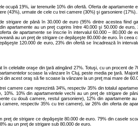
ele ocupă 19%, iar terenurile 10% din ofertă. Oferta de apartamente 
e (43%), urmate de cele cu trei camere (30%) şi garsoniere (17%). A
 strigare de până în 30.000 de euro (95% dintre acestea fiind ga
 din apartamente au un preţ cuprins între 40.000 şi 50.000 de euro,
 oferta de apartamente se înscrie în intervalul 60.000 – 80.000 de e
veană au un preţ de strigare ce depăşeşte 80.000 de euro. În ceea c
 depăşeşte 120.000 de euro, 23% din ofertă se încadrează în interval
cât în celelalte oraşe din ţară atingând 27%. Totuşi, cu un procent de
partamentelor scoase la vânzare în Cluj, peste media pe ţară. Major
noi din acest oraş să fie scoase la vânzare la un preţ mai mare de 60.
trei camere care reprezintă 34%, respectiv 35% din totalul apartament
re, 10%. 10% din apartamentele vechi au un preţ de strigare de pân
mente cu două camere, restul garsoniere), 12% din apartamente au 
 camere, respectiv 35% cu trei camere), iar 26% din oferta de apar
 un preţ de strigare ce depăşeşte 80.000 de euro. 79% din casele sc
 8% au un preţ de strigare sub 80.000 de euro.