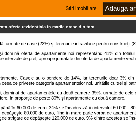
Stiri imobiliare
ata oferta rezidentiala in marile orase din tara
lă, urmate de case (22%) şi terenurile intravilane pentru construcţii (
şi domină oferta de apartamente noi reprezentând 41% din totalul 
pe intervale de preţ, aproape jumătate din oferta de apartamente vec
artamente. Casele au o pondere de 14%, iar terenurile doar 3% din o
ceea ce priveşte categoria apartamentelor noi, unităţile cu trei şi pa
echi, dominat de apartamentele cu două camere 39%, urmate de cele 
iere, în proporţie de peste 80% şi apartamente cu două camere.
până în 60.000 de euro, 34% se încadrează în intervalul 60.000 - 80.0
 depăşeşte 80.000 de euro, fiind în mare parte vorba de apartamente
ţ de strigare ce depăşeşte 120.000 de euro. 9% dintre acestea se înscr