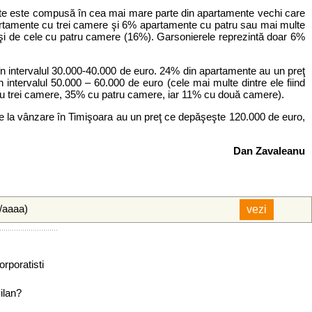
ente este compusă în cea mai mare parte din apartamente vechi care
artamente cu trei camere şi 6% apartamente cu patru sau mai multe
i de cele cu patru camere (16%). Garsonierele reprezintă doar 6%
n intervalul 30.000-40.000 de euro. 24% din apartamente au un preţ
ntervalul 50.000 – 60.000 de euro (cele mai multe dintre ele fiind
 cu trei camere, 35% cu patru camere, iar 11% cu două camere).
e la vânzare în Timişoara au un preţ ce depăşeşte 120.000 de euro,
Dan Zavaleanu
l/aaaa)
rporatisti
ilan?