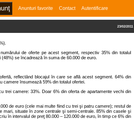
Anunturi favorite
Contact
Autentificare
23/02/2011
8%).
numărului de oferte pe acest segment, respectiv 35% din totalul
hi (48%) se încadrează în suma de 60.000 de euro.
fertă, reflectând blocajul în care se află acest segment. 64% din
tru camere însumează 59% din totalul ofertei.
cu trei camere: 33%. Doar 6% din oferta de apartamente vechi din
00 de euro (cele mai multe fiind cu trei şi patru camere); restul de
 mari, situate în zone centrale şi semi-centrale. 85% din casele şi
iu în intervalul de preţ 80.000 – 120.000 de euro, în timp ce 6% din