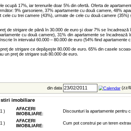
ele ocupă 17%, iar terenurile doar 5% din ofertă. Oferta de apartam
lul următor: 9% garsoniere, 37% apartamente cu două camere, 48% ap
 cele cu trei camere (43%), urmate de cele cu două camere (35%) ş
eţ de strigare de până în 30.000 de euro şi doar 7% se încadrează î
apartamente cu două camere), 31% din apartamente se încadrează în i
înscrie în intervalul 60.000 – 80.000 de euro (54% fiind apartamente
n preţ de strigare ce depăşeşte 80.000 de euro. 65% din casele scoas
u un preţ de strigare sub 80.000 de euro.
(zz/l
din data
stiri imobiliare
AFACERI
11
)
Discounturi la apartamente pentru co
IMOBILIARE
:
AFACERI
11
)
Cum pot construi pe un teren extrav
IMOBILIARE
: