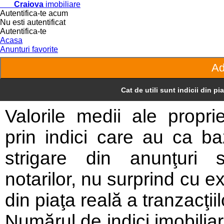
Craiova
imobiliare
Autentifica-te acum
Nu esti autentificat
Autentifica-te
Acasa
Anunturi favorite
Cat de utili sunt indicii din p
Valorile medii ale proprietă
prin indici care au ca ba
strigare din anunţuri s
notarilor, nu surprind cu ex
din piaţa reală a tranzacţiil
Numărul de indici imobilia